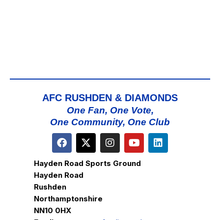
N
I
S
E
W
S
N
A
V
AFC RUSHDEN & DIAMONDS
I
One Fan, One Vote,
G
One Community, One Club
A
T
Hayden Road Sports Ground
I
Hayden Road
O
Rushden
N
Northamptonshire
NN10 0HX