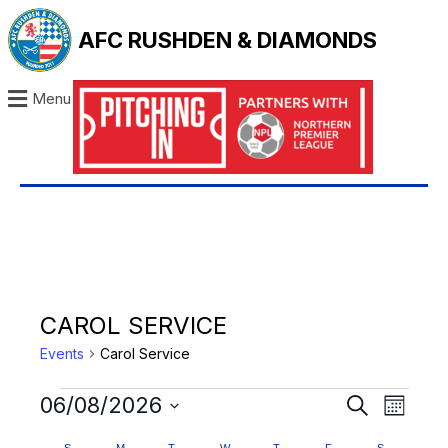
AFC RUSHDEN & DIAMONDS
Menu
CAROL SERVICE
Events
Carol Service
E
E
06/08/2026
S
M
e
V
V
S
o
a