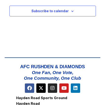
N
I
S
E
Subscribe to calendar
W
S
N
A
V
I
G
A
AFC RUSHDEN & DIAMONDS
T
One Fan, One Vote,
One Community, One Club
I
O
N
Hayden Road Sports Ground
Hayden Road