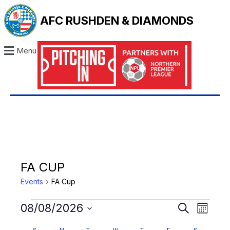
AFC RUSHDEN & DIAMONDS
Menu
FA CUP
Events
FA Cup
E
E
08/08/2026
S
M
e
V
V
S
o
a